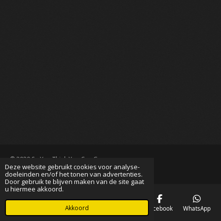
© 2020 So You Think You Can Groom
Deze website gebruikt cookies voor analyse-
Powered by
JouwWeb
doeleinden en/of het tonen van advertenties.
Door gebruik te blijven maken van de site gaat
u hiermee akkoord.
Akkoord
E-mailadres
Telefoonnummer
Kaart
Facebook
WhatsApp